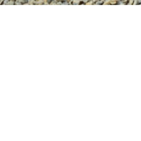
SIA Deksme
LV44103072747
Juridiskā adrese: Rīga, K.Ulmaņa gatve 2, LV - 1004
LV65UNLA0050018326764
Blogs
Vakances
Kontakti