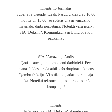
Klients no Jūrmalas
Super ātra piegāde, ideāli. Pasūtīju kravu ap 10.00
no rīta un 13.00 jau šoferis bija ar vajadzīgo
materiālu, darbi neapstājās. Noteikti varu ieteikt
SIA ''Deksmi''. Komunikācija ar Elīnu bija ļoti
patīkama .
SIA "Amazing" Andis
Ļoti atsaucīgi un kompetenti darbinieki. Pēc
manas bildes atrada atbilstošo drupinātā akmens
šķembu frakciju. Viss tika piegādāts norunātajā
laikā. Noteikti rekomendēju sadarboties ar šo
kompāniju!
Klients
Iegādājos pie SIA ''Deksme'' šķembas un