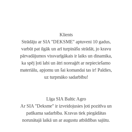
Klients
Strādāju ar SIA ''DEKSME'' aptuveni 10 gadus,
varbūt pat ilgāk un arī turpināšu strādāt, jo kravu
pārvadājumos vissvarīgākais ir laiks un dinamika,
ka spēj ļoti labi un ātri noreaģēt ar nepieciešamo
materiālu, apjomu un šai komandai tas ir! Paldies,
uz turpmāko sadarbību!
Līga SIA Baltic Agro
Ar SIA ''Deksme'' ir izveidojusies ļoti pozitīva un
patīkama sadarbība. Kravas tiek piegādātas
norunātajā laikā un ar augustu atbildības sajūtu.