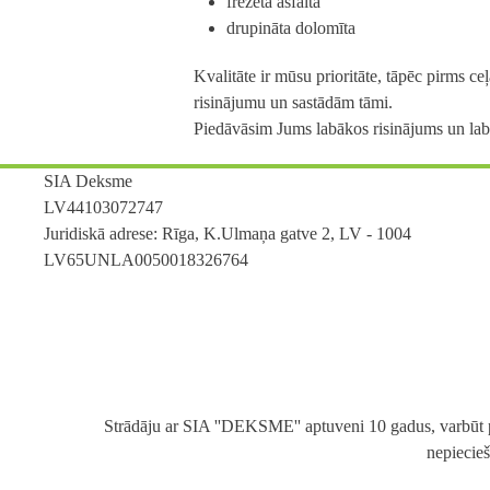
frēzēta asfalta
drupināta dolomīta
Kvalitāte ir mūsu prioritāte, tāpēc pirms 
risinājumu un sastādām tāmi.
Piedāvāsim Jums labākos risinājums un lab
SIA Deksme
LV44103072747
Juridiskā adrese: Rīga, K.Ulmaņa gatve 2, LV - 1004
LV65UNLA0050018326764
Strādāju ar SIA ''DEKSME'' aptuveni 10 gadus, varbūt pat 
nepiecieš