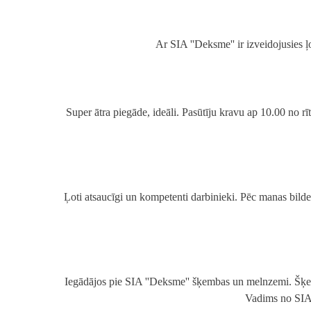
Ar SIA ''Deksme'' ir izveidojusies ļ
Super ātra piegāde, ideāli. Pasūtīju kravu ap 10.00 no rī
Ļoti atsaucīgi un kompetenti darbinieki. Pēc manas bilde
Iegādājos pie SIA ''Deksme'' šķembas un melnzemi. Šķemb
Vadims no SIA D