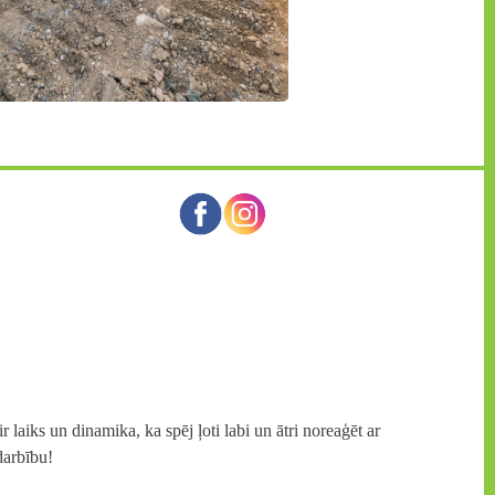
laiks un dinamika, ka spēj ļoti labi un ātri noreaģēt ar
darbību!