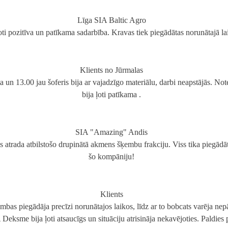
Līga SIA Baltic Agro
oti pozitīva un patīkama sadarbība. Kravas tiek piegādātas norunātajā lai
Klients no Jūrmalas
ta un 13.00 jau šoferis bija ar vajadzīgo materiālu, darbi neapstājās. No
bija ļoti patīkama .
SIA "Amazing" Andis
s atrada atbilstošo drupinātā akmens šķembu frakciju. Viss tika piegādā
šo kompāniju!
Klients
as piegādāja precīzi norunātajos laikos, līdz ar to bobcats varēja nepā
eksme bija ļoti atsaucīgs un situāciju atrisināja nekavējoties. Paldies 