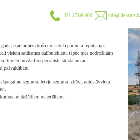
+371 27196408
info@deksme.l
ada, izpelnoties droša un stabila partnera reputāciju.
 ceļi visiem satiksmes dalībniekiem, tāpēc mēs nodrošinām
ertificēti būvdarbu speciālisti, strādājam ar
rī pašvaldībām.
iekšpagalmu segumu, ietvju segumu izbūvi, autostāvvietu
ūvi.
ukumus no dažādiem materiāliem: