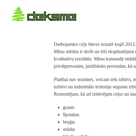
Darbojamies ceļu būves nozarē kopš 2012. g
Mūsu mērķis ir droši un ērti ekspluatējami
kvalitatīvu rezultātu. Mūsu komandā strādā s
privātpersonām, juridiskām personām, kā a
Platībai nav nozīmes, veicam ielu izbūvi, 
uzbūvi un industriālo teritoriju segumu izb
Remontējam, kā arī izbūvējam ceļus un la
grants
šķembas
bruģia
asfalta