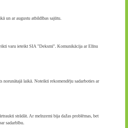
kā un ar augustu atbildības sajūtu.
teikti varu ieteikt SIA ''Deksmi''. Komunikācija ar Elīnu
ts norunātajā laikā. Noteikti rekomendēju sadarboties ar
rtraukti strādāt. Ar melnzemi bija dažas problēmas, bet
par sadarbību.