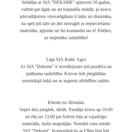
Strādāju ar SIA ''DEKSME'' aptuveni 10 gadus,
varbūt pat ilgāk un arī turpināšu strādāt, jo kravu
pārvadājumos vissvarīgākais ir laiks un dinamika,
ka spēj ļoti labi un ātri noreaģēt ar nepieciešamo
materiālu, apjomu un šai komandai tas ir! Paldies,
uz turpmāko sadarbību!
Līga SIA Baltic Agro
Ar SIA ''Deksme'' ir izveidojusies ļoti pozitīva un
patīkama sadarbība. Kravas tiek piegādātas
norunātajā laikā un ar augustu atbildības sajūtu.
Klients no Jūrmalas
Super ātra piegāde, ideāli. Pasūtīju kravu ap 10.00
no rīta un 13.00 jau šoferis bija ar vajadzīgo
materiālu, darbi neapstājās. Noteikti varu ieteikt
SIA ''Deksmi''. Komunikācija ar Elīnu bija ļoti