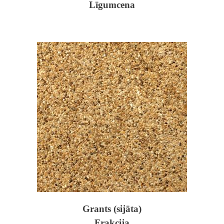
Līgumcena
Grants (sijāta)
Frakcija