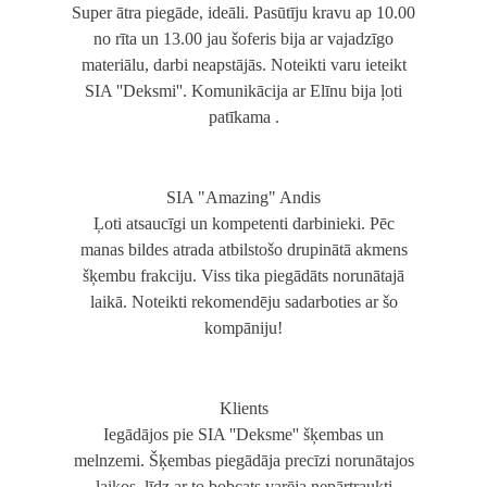
Super ātra piegāde, ideāli. Pasūtīju kravu ap 10.00
no rīta un 13.00 jau šoferis bija ar vajadzīgo
materiālu, darbi neapstājās. Noteikti varu ieteikt
SIA ''Deksmi''. Komunikācija ar Elīnu bija ļoti
patīkama .
SIA "Amazing" Andis
Ļoti atsaucīgi un kompetenti darbinieki. Pēc
manas bildes atrada atbilstošo drupinātā akmens
šķembu frakciju. Viss tika piegādāts norunātajā
laikā. Noteikti rekomendēju sadarboties ar šo
kompāniju!
Klients
Iegādājos pie SIA ''Deksme'' šķembas un
melnzemi. Šķembas piegādāja precīzi norunātajos
laikos, līdz ar to bobcats varēja nepārtraukti