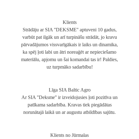
Klients
Strādāju ar SIA ''DEKSME'' aptuveni 10 gadus,
varbūt pat ilgāk un arī turpināšu strādāt, jo kravu
pārvadājumos vissvarīgākais ir laiks un dinamika,
ka spēj ļoti labi un ātri noreaģēt ar nepieciešamo
materiālu, apjomu un šai komandai tas ir! Paldies,
uz turpmāko sadarbību!
Līga SIA Baltic Agro
Ar SIA ''Deksme'' ir izveidojusies ļoti pozitīva un
patīkama sadarbība. Kravas tiek piegādātas
norunātajā laikā un ar augustu atbildības sajūtu.
Klients no Jūrmalas