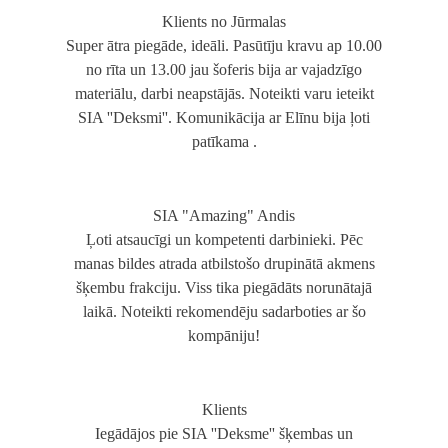
Klients no Jūrmalas
Super ātra piegāde, ideāli. Pasūtīju kravu ap 10.00
no rīta un 13.00 jau šoferis bija ar vajadzīgo
materiālu, darbi neapstājās. Noteikti varu ieteikt
SIA ''Deksmi''. Komunikācija ar Elīnu bija ļoti
patīkama .
SIA "Amazing" Andis
Ļoti atsaucīgi un kompetenti darbinieki. Pēc
manas bildes atrada atbilstošo drupinātā akmens
šķembu frakciju. Viss tika piegādāts norunātajā
laikā. Noteikti rekomendēju sadarboties ar šo
kompāniju!
Klients
Iegādājos pie SIA ''Deksme'' šķembas un