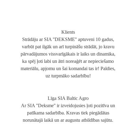
Klients
Strādāju ar SIA ''DEKSME'' aptuveni 10 gadus,
varbūt pat ilgāk un arī turpināšu strādāt, jo kravu
pārvadājumos vissvarīgākais ir laiks un dinamika,
ka spēj ļoti labi un ātri noreaģēt ar nepieciešamo
materiālu, apjomu un šai komandai tas ir! Paldies,
uz turpmāko sadarbību!
Līga SIA Baltic Agro
Ar SIA ''Deksme'' ir izveidojusies ļoti pozitīva un
patīkama sadarbība. Kravas tiek piegādātas
norunātajā laikā un ar augustu atbildības sajūtu.