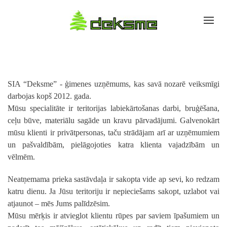
SIA “Deksme” - ģimenes uzņēmums, kas savā nozarē veiksmīgi
darbojas kopš 2012. gada.
Mūsu specialitāte ir teritorijas labiekārtošanas darbi, bruģēšana,
ceļu būve, materiālu sagāde un kravu pārvadājumi. Galvenokārt
mūsu klienti ir privātpersonas, taču strādājam arī ar uzņēmumiem
un pašvaldībām, pielāgojoties katra klienta vajadzībām un
vēlmēm.
Neatņemama prieka sastāvdaļa ir sakopta vide ap sevi, ko redzam
katru dienu. Ja Jūsu teritoriju ir nepieciešams sakopt, uzlabot vai
atjaunot – mēs Jums palīdzēsim.
Mūsu mērķis ir atvieglot klientu rūpes par saviem īpašumiem un