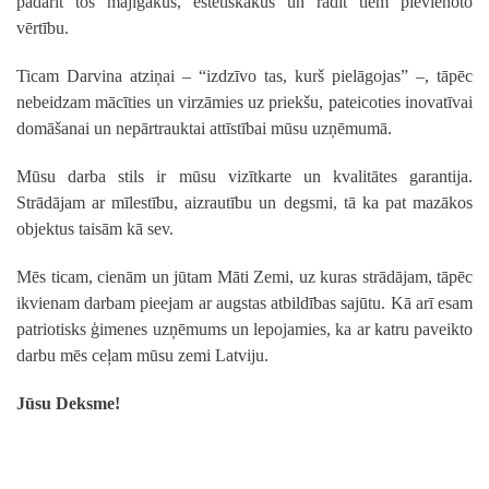
padarīt tos mājīgākus, estētiskākus un radīt tiem pievienoto
vērtību.
Ticam Darvina atziņai – “izdzīvo tas, kurš pielāgojas” –, tāpēc
nebeidzam mācīties un virzāmies uz priekšu, pateicoties inovatīvai
domāšanai un nepārtrauktai attīstībai mūsu uzņēmumā.
Mūsu darba stils ir mūsu vizītkarte un kvalitātes garantija.
Strādājam ar mīlestību, aizrautību un degsmi, tā ka pat mazākos
objektus taisām kā sev.
Mēs ticam, cienām un jūtam Māti Zemi, uz kuras strādājam, tāpēc
ikvienam darbam pieejam ar augstas atbildības sajūtu. Kā arī esam
patriotisks ģimenes uzņēmums un lepojamies, ka ar katru paveikto
darbu mēs ceļam mūsu zemi Latviju.
Jūsu Deksme!